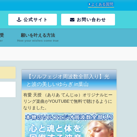
よくある質問
公式サイト
お問い合わせ
受
願いを叶える方法
er
How your wishes come true
【ソルフェジオ周波数全部入り】光
と波の美しいゆらぎ in葉山
有愛 天授 （ありあ てんじゅ）オリジナルヒー
リング楽曲がYOUTUBEで無料で聴けるように
なりました。