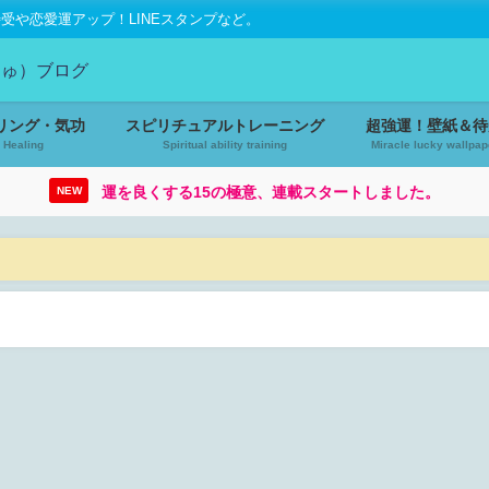
や恋愛運アップ！LINEスタンプなど。
リング・気功
スピリチュアルトレーニング
超強運！壁紙＆待
Healing
Spiritual ability training
Miracle lucky wallpap
運を良くする15の極意、連載スタートしました。
NEW