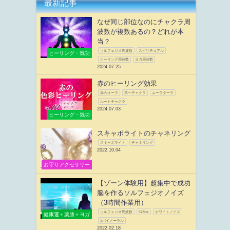
最新記事
なぜ同じ部位なのにチャクラ周
波数が複数あるの？どれが本
当？
ソルフェジオ周波数
スピリチュアル
ヒーリング・気功
ヒーリング周波数
ヨガ周波数
2024.07.25
赤のヒーリング効果
赤のオーラ
第一チャクラ
ムーラダーラ
ルートチャクラ
2024.07.03
ヒーリング・気功
スキャポライトのチャネリング
スキャポライト
チャネリング
2022.10.04
お守りアクセサリー
【ゾーン体験用】超集中で成功
脳を作るソルフェジオノイズ
（3時間作業用）
ソルフェジオ周波数
528hz
ホワイトノイズ
健康運＋薬膳＋ヨガ
#バイノーラル
2022.02.18