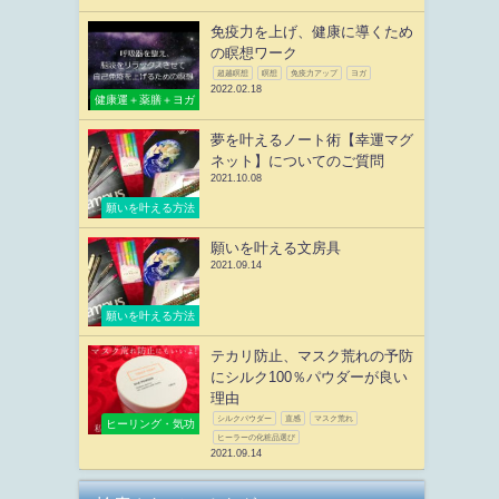
免疫力を上げ、健康に導くため
の瞑想ワーク
超越瞑想
瞑想
免疫力アップ
ヨガ
2022.02.18
健康運＋薬膳＋ヨガ
夢を叶えるノート術【幸運マグ
ネット】についてのご質問
2021.10.08
願いを叶える方法
願いを叶える文房具
2021.09.14
願いを叶える方法
テカリ防止、マスク荒れの予防
にシルク100％パウダーが良い
理由
シルクパウダー
直感
マスク荒れ
ヒーリング・気功
ヒーラーの化粧品選び
2021.09.14