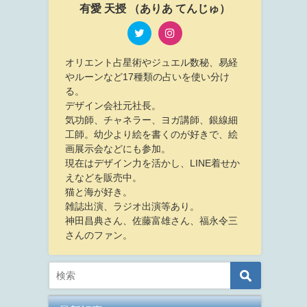
有愛 天授 （ありあ てんじゅ）
オリエント占星術やジュエル数秘、易経
やルーンなど17種類の占いを使い分け
る。
デザイン会社元社長。
気功師、チャネラー、ヨガ講師、銀線細
工師。幼少より絵を書くのが好きで、絵
画展示会などにも参加。
現在はデザイン力を活かし、LINE着せか
えなどを販売中。
猫と海が好き。
雑誌出演、ラジオ出演等あり。
神田昌典さん、佐藤富雄さん、福永令三
さんのファン。