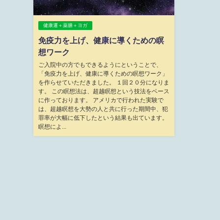
健康運＋薬膳＋ヨガ
免疫力を上げ、健康に導くための瞑
想ワーク
ご入院中の方でもできるようにということで、
「免疫力を上げ、健康に導くための瞑想ワーク」
を作らせていただきました。 １回２０分になりま
す。 この瞑想法は、超越瞑想という技法をベース
に作っております。 アメリカで行われた実験で
は、超越瞑想を大勢の人と共に行った期間中、犯
罪率が大幅に低下したという結果も出ています。
瞑想によ...