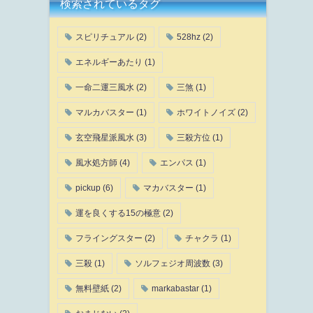
検索されているタグ
スピリチュアル
(2)
528hz
(2)
エネルギーあたり
(1)
一命二運三風水
(2)
三煞
(1)
マルカバスター
(1)
ホワイトノイズ
(2)
玄空飛星派風水
(3)
三殺方位
(1)
風水処方師
(4)
エンパス
(1)
pickup
(6)
マカバスター
(1)
運を良くする15の極意
(2)
フライングスター
(2)
チャクラ
(1)
三殺
(1)
ソルフェジオ周波数
(3)
無料壁紙
(2)
markabastar
(1)