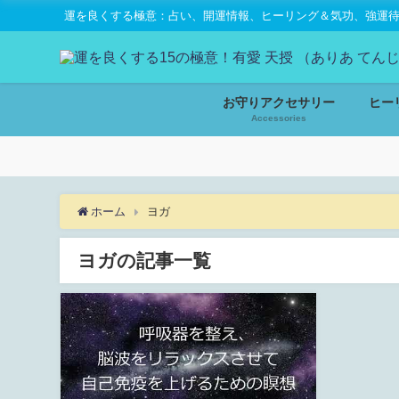
運を良くする極意：占い、開運情報、ヒーリング＆気功、強運待受
お守りアクセサリー
ヒー
Accessories
ホーム
ヨガ
ヨガの記事一覧