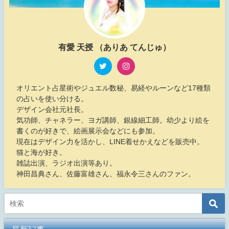
有愛 天授 （ありあ てんじゅ）
オリエント占星術やジュエル数秘、易経やルーンなど17種類
の占いを使い分ける。
デザイン会社元社長。
気功師、チャネラー、ヨガ講師、銀線細工師。幼少より絵を
書くのが好きで、絵画展示会などにも参加。
現在はデザイン力を活かし、LINE着せかえなどを販売中。
猫と海が好き。
雑誌出演、ラジオ出演等あり。
神田昌典さん、佐藤富雄さん、福永令三さんのファン。