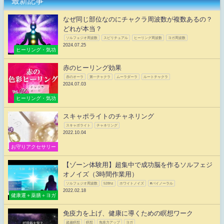
最新記事
なぜ同じ部位なのにチャクラ周波数が複数あるの？
どれが本当？
ソルフェジオ周波数
スピリチュアル
ヒーリング周波数
ヨガ周波数
2024.07.25
ヒーリング・気功
赤のヒーリング効果
赤のオーラ
第一チャクラ
ムーラダーラ
ルートチャクラ
2024.07.03
ヒーリング・気功
スキャポライトのチャネリング
スキャポライト
チャネリング
2022.10.04
お守りアクセサリー
【ゾーン体験用】超集中で成功脳を作るソルフェジ
オノイズ（3時間作業用）
ソルフェジオ周波数
528hz
ホワイトノイズ
#バイノーラル
2022.02.18
健康運＋薬膳＋ヨガ
免疫力を上げ、健康に導くための瞑想ワーク
超越瞑想
瞑想
免疫力アップ
ヨガ