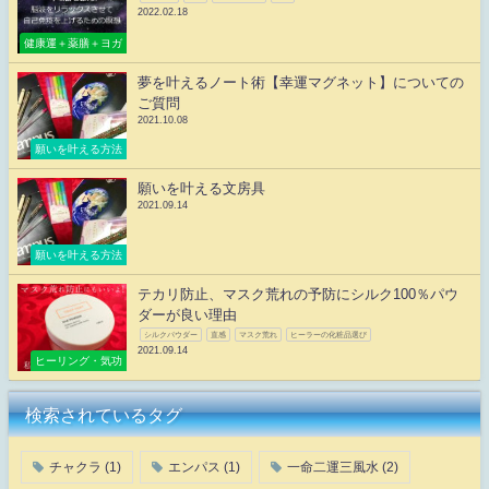
2022.02.18
健康運＋薬膳＋ヨガ
夢を叶えるノート術【幸運マグネット】についての
ご質問
2021.10.08
願いを叶える方法
願いを叶える文房具
2021.09.14
願いを叶える方法
テカリ防止、マスク荒れの予防にシルク100％パウ
ダーが良い理由
シルクパウダー
直感
マスク荒れ
ヒーラーの化粧品選び
2021.09.14
ヒーリング・気功
検索されているタグ
チャクラ
(1)
エンパス
(1)
一命二運三風水
(2)