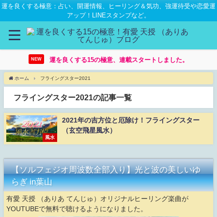
運を良くする極意：占い、開運情報、ヒーリング＆気功、強運待受や恋愛運
アップ！LINEスタンプなど。
運を良くする15の極意、連載スタートしました。
NEW
ホーム
フライングスター2021
フライングスター2021の記事一覧
2021年の吉方位と厄除け！フライングスター
（玄空飛星風水）
風水
【ソルフェジオ周波数全部入り】光と波の美しいゆ
らぎ in葉山
有愛 天授 （ありあ てんじゅ）オリジナルヒーリング楽曲が
YOUTUBEで無料で聴けるようになりました。