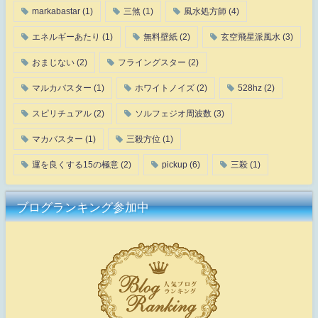
markabastar
(1)
三煞
(1)
風水処方師
(4)
エネルギーあたり
(1)
無料壁紙
(2)
玄空飛星派風水
(3)
おまじない
(2)
フライングスター
(2)
マルカバスター
(1)
ホワイトノイズ
(2)
528hz
(2)
スピリチュアル
(2)
ソルフェジオ周波数
(3)
マカバスター
(1)
三殺方位
(1)
運を良くする15の極意
(2)
pickup
(6)
三殺
(1)
ブログランキング参加中