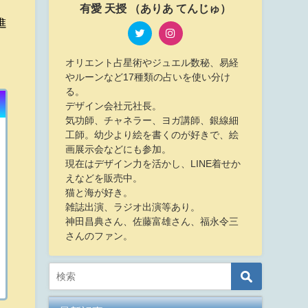
有愛 天授 （ありあ てんじゅ）
進
オリエント占星術やジュエル数秘、易経
やルーンなど17種類の占いを使い分け
る。
デザイン会社元社長。
気功師、チャネラー、ヨガ講師、銀線細
工師。幼少より絵を書くのが好きで、絵
画展示会などにも参加。
現在はデザイン力を活かし、LINE着せか
えなどを販売中。
猫と海が好き。
雑誌出演、ラジオ出演等あり。
神田昌典さん、佐藤富雄さん、福永令三
さんのファン。