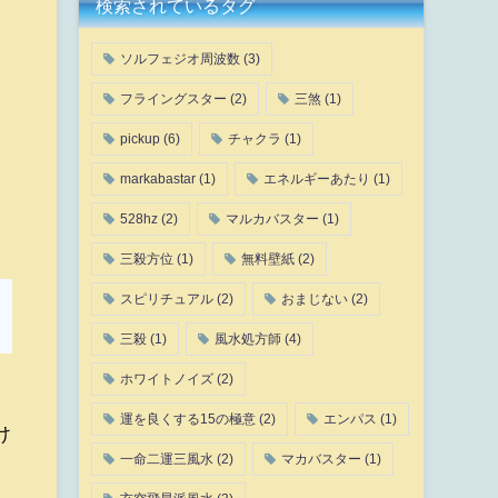
検索されているタグ
ソルフェジオ周波数
(3)
フライングスター
(2)
三煞
(1)
pickup
(6)
チャクラ
(1)
markabastar
(1)
エネルギーあたり
(1)
528hz
(2)
マルカバスター
(1)
三殺方位
(1)
無料壁紙
(2)
スピリチュアル
(2)
おまじない
(2)
三殺
(1)
風水処方師
(4)
ホワイトノイズ
(2)
運を良くする15の極意
(2)
エンパス
(1)
け
一命二運三風水
(2)
マカバスター
(1)