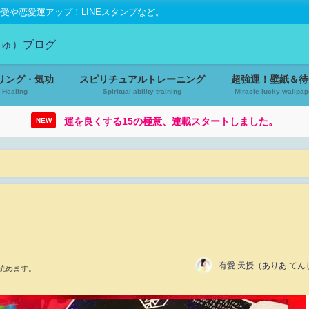
や恋愛運アップ！LINEスタンプなど。
リング・気功
スピリチュアルトレーニング
超強運！壁紙＆待
Healing
Spiritual ability training
Miracle lucky wallpap
運を良くする15の極意、連載スタートしました。
NEW
有愛 天授（ありあ てん