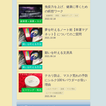
免疫力を上げ、健康に導くため
の瞑想ワーク
超越瞑想
瞑想
免疫力アップ
ヨガ
2022.02.18
健康運＋薬膳＋ヨガ
夢を叶えるノート術【幸運マグ
ネット】についてのご質問
2021.10.08
願いを叶える方法
願いを叶える文房具
2021.09.14
願いを叶える方法
テカリ防止、マスク荒れの予防
にシルク100％パウダーが良い
理由
シルクパウダー
直感
マスク荒れ
ヒーリング・気功
ヒーラーの化粧品選び
2021.09.14