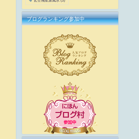
玄空飛星派風水
(3)
ブログランキング参加中