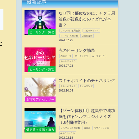
最新記事
なぜ同じ部位なのにチャクラ周
波数が複数あるの？どれが本
当？
ソルフェジオ周波数
スピリチュアル
ヒーリング・気功
ヒーリング周波数
ヨガ周波数
2024.07.25
と
赤のヒーリング効果
赤のオーラ
第一チャクラ
ムーラダーラ
ルートチャクラ
2024.07.03
ヒーリング・気功
スキャポライトのチャネリング
スキャポライト
チャネリング
2022.10.04
お守りアクセサリー
【ゾーン体験用】超集中で成功
脳を作るソルフェジオノイズ
（3時間作業用）
ソルフェジオ周波数
528hz
ホワイトノイズ
健康運＋薬膳＋ヨガ
#バイノーラル
2022.02.18