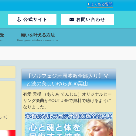
よくある質問
公式サイト
お問い合わせ
受
願いを叶える方法
er
How your wishes come true
【ソルフェジオ周波数全部入り】光
と波の美しいゆらぎ in葉山
有愛 天授 （ありあ てんじゅ）オリジナルヒー
リング楽曲がYOUTUBEで無料で聴けるように
なりました。
じゅ）