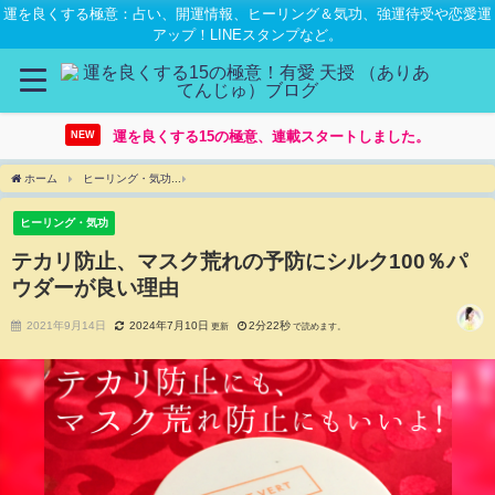
運を良くする極意：占い、開運情報、ヒーリング＆気功、強運待受や恋愛運
アップ！LINEスタンプなど。
運を良くする15の極意、連載スタートしました。
NEW
ホーム
ヒーリング・気功
テカリ防止、マスク荒れの予防にシルク100％パウダーが良
ヒーリング・気功
テカリ防止、マスク荒れの予防にシルク100％パ
ウダーが良い理由
2021年9月14日
2024年7月10日
2分22秒