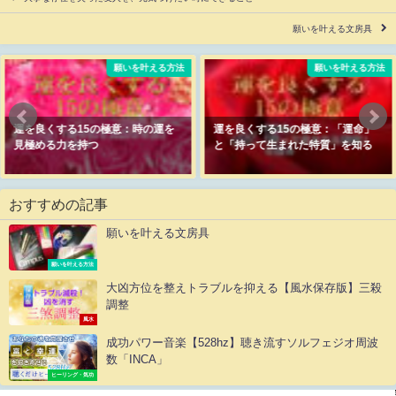
願いを叶える文房具
願いを叶える方法
願いを叶える方法
運を良くする15の極意：時の運を
運を良くする15の極意：「運命」
見極める力を持つ
と「持って生まれた特質」を知る
おすすめの記事
願いを叶える文房具
願いを叶える方法
大凶方位を整えトラブルを抑える【風水保存版】三殺
調整
風水
成功パワー音楽【528hz】聴き流すソルフェジオ周波
数「INCA」
ヒーリング・気功