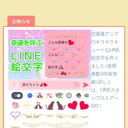
お知らせ
恋愛運アップ
のキラキラキ
ュートなLINE
絵文字を作り
ました♪使用
者数100名突
破♪詳しく
は、LINEスタ
ンプストアへ
GO！