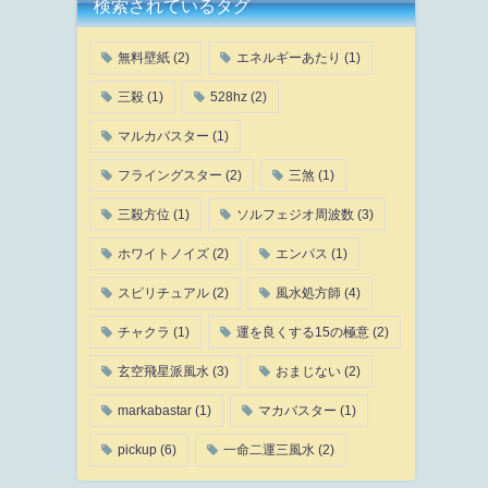
検索されているタグ
無料壁紙
(2)
エネルギーあたり
(1)
三殺
(1)
528hz
(2)
マルカバスター
(1)
フライングスター
(2)
三煞
(1)
三殺方位
(1)
ソルフェジオ周波数
(3)
ホワイトノイズ
(2)
エンパス
(1)
スピリチュアル
(2)
風水処方師
(4)
チャクラ
(1)
運を良くする15の極意
(2)
玄空飛星派風水
(3)
おまじない
(2)
markabastar
(1)
マカバスター
(1)
pickup
(6)
一命二運三風水
(2)