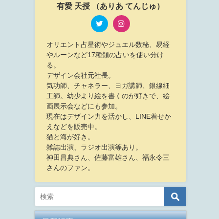
有愛 天授 （ありあ てんじゅ）
オリエント占星術やジュエル数秘、易経
やルーンなど17種類の占いを使い分け
る。
デザイン会社元社長。
気功師、チャネラー、ヨガ講師、銀線細
工師。幼少より絵を書くのが好きで、絵
画展示会などにも参加。
現在はデザイン力を活かし、LINE着せか
えなどを販売中。
猫と海が好き。
雑誌出演、ラジオ出演等あり。
神田昌典さん、佐藤富雄さん、福永令三
さんのファン。