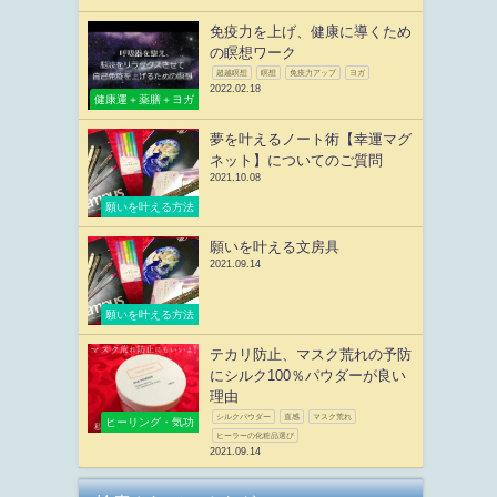
免疫力を上げ、健康に導くため
の瞑想ワーク
超越瞑想
瞑想
免疫力アップ
ヨガ
2022.02.18
健康運＋薬膳＋ヨガ
夢を叶えるノート術【幸運マグ
ネット】についてのご質問
2021.10.08
願いを叶える方法
願いを叶える文房具
2021.09.14
願いを叶える方法
テカリ防止、マスク荒れの予防
にシルク100％パウダーが良い
理由
シルクパウダー
直感
マスク荒れ
ヒーリング・気功
ヒーラーの化粧品選び
2021.09.14