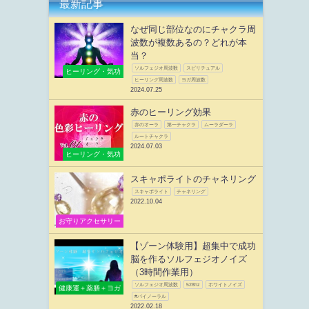
最新記事
なぜ同じ部位なのにチャクラ周
波数が複数あるの？どれが本
当？
ソルフェジオ周波数
スピリチュアル
ヒーリング・気功
ヒーリング周波数
ヨガ周波数
2024.07.25
赤のヒーリング効果
赤のオーラ
第一チャクラ
ムーラダーラ
ルートチャクラ
2024.07.03
ヒーリング・気功
スキャポライトのチャネリング
スキャポライト
チャネリング
2022.10.04
お守りアクセサリー
【ゾーン体験用】超集中で成功
脳を作るソルフェジオノイズ
（3時間作業用）
ソルフェジオ周波数
528hz
ホワイトノイズ
健康運＋薬膳＋ヨガ
#バイノーラル
2022.02.18