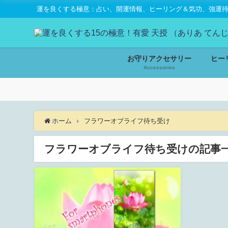
運を良くする極意：占い、開運情報、ヒーリング＆気功、強運待受
お守りアクセサリー
ヒー
Accessories
ホーム
フラワーオブライフ待ち受け
フラワーオブライフ待ち受けの記事