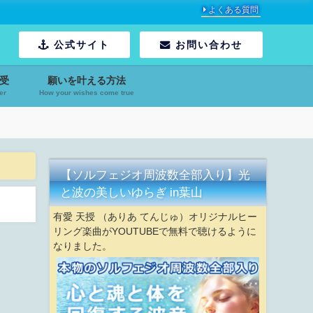
よくある質問
公式サイト
お問い合わせ
受
願いを叶える方法
er
How your wishes come true
【ソルフェジオ周波数全部入り】光
と波の美しいゆらぎ in葉山
有愛 天授 （ありあ てんじゅ）オリジナルヒー
リング楽曲がYOUTUBEで無料で聴けるように
なりました。