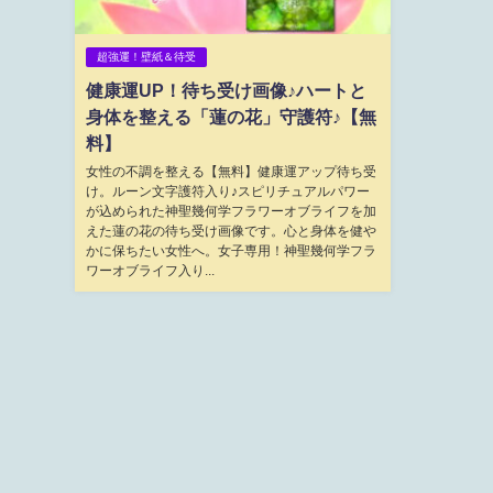
超強運！壁紙＆待受
健康運UP！待ち受け画像♪ハートと
身体を整える「蓮の花」守護符♪【無
料】
女性の不調を整える【無料】健康運アップ待ち受
け。ルーン文字護符入り♪スピリチュアルパワー
が込められた神聖幾何学フラワーオブライフを加
えた蓮の花の待ち受け画像です。心と身体を健や
かに保ちたい女性へ。女子専用！神聖幾何学フラ
ワーオブライフ入り...