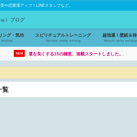
や恋愛運アップ！LINEスタンプなど。
リング・気功
スピリチュアルトレーニング
超強運！壁紙＆待
Healing
Spiritual ability training
Miracle lucky wallpap
運を良くする15の極意、連載スタートしました。
NEW
一覧