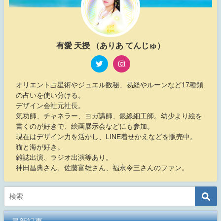
有愛 天授 （ありあ てんじゅ）
オリエント占星術やジュエル数秘、易経やルーンなど17種類
の占いを使い分ける。
デザイン会社元社長。
気功師、チャネラー、ヨガ講師、銀線細工師。幼少より絵を
書くのが好きで、絵画展示会などにも参加。
現在はデザイン力を活かし、LINE着せかえなどを販売中。
猫と海が好き。
雑誌出演、ラジオ出演等あり。
神田昌典さん、佐藤富雄さん、福永令三さんのファン。