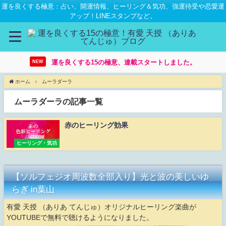
運を良くする極意：占い、開運情報、ヒーリング＆気功、強運待受や恋愛運
アップ！LINEスタンプなど。
運を良くする15の極意、連載スタートしました。
NEW
ホーム
ムーラダーラ
ムーラダーラの記事一覧
赤のヒーリング効果
ヒーリング・気功
【ソルフェジオ周波数全部入り】光と波の美しいゆ
らぎ in葉山
有愛 天授 （ありあ てんじゅ）オリジナルヒーリング楽曲が
YOUTUBEで無料で聴けるようになりました。