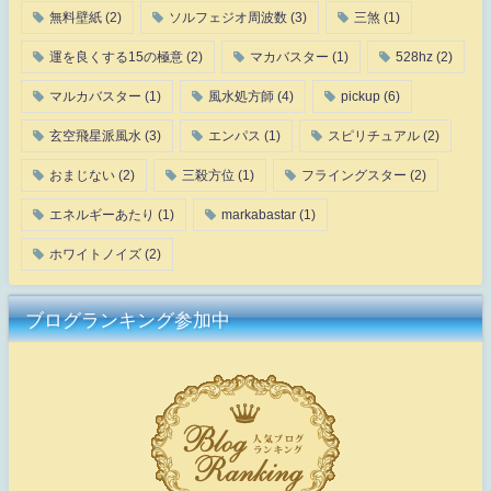
無料壁紙
(2)
ソルフェジオ周波数
(3)
三煞
(1)
運を良くする15の極意
(2)
マカバスター
(1)
528hz
(2)
マルカバスター
(1)
風水処方師
(4)
pickup
(6)
玄空飛星派風水
(3)
エンパス
(1)
スピリチュアル
(2)
おまじない
(2)
三殺方位
(1)
フライングスター
(2)
エネルギーあたり
(1)
markabastar
(1)
ホワイトノイズ
(2)
ブログランキング参加中