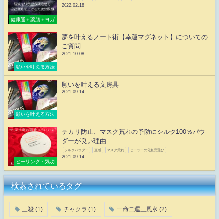
2022.02.18
健康運＋薬膳＋ヨガ
夢を叶えるノート術【幸運マグネット】についての
ご質問
2021.10.08
願いを叶える方法
願いを叶える文房具
2021.09.14
願いを叶える方法
テカリ防止、マスク荒れの予防にシルク100％パウ
ダーが良い理由
シルクパウダー
直感
マスク荒れ
ヒーラーの化粧品選び
2021.09.14
ヒーリング・気功
検索されているタグ
三殺
(1)
チャクラ
(1)
一命二運三風水
(2)