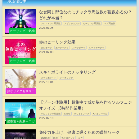
最新記事
なぜ同じ部位なのにチャクラ周波数が複数あるの？
どれが本当？
ソルフェジオ周波数
スピリチュアル
ヒーリング周波数
ヨガ周波数
2024.07.25
ヒーリング・気功
赤のヒーリング効果
赤のオーラ
第一チャクラ
ムーラダーラ
ルートチャクラ
2024.07.03
ヒーリング・気功
スキャポライトのチャネリング
スキャポライト
チャネリング
2022.10.04
お守りアクセサリー
【ゾーン体験用】超集中で成功脳を作るソルフェジ
オノイズ（3時間作業用）
ソルフェジオ周波数
528hz
ホワイトノイズ
#バイノーラル
2022.02.18
健康運＋薬膳＋ヨガ
免疫力を上げ、健康に導くための瞑想ワーク
超越瞑想
瞑想
免疫力アップ
ヨガ