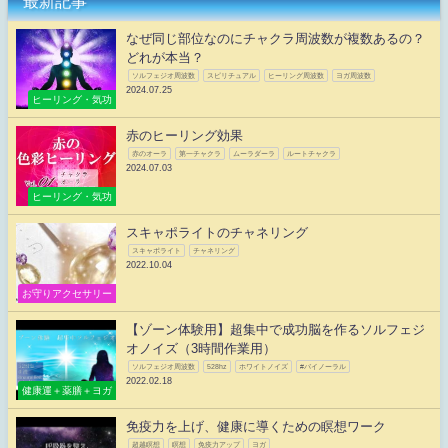
最新記事
なぜ同じ部位なのにチャクラ周波数が複数あるの？
どれが本当？
ソルフェジオ周波数
スピリチュアル
ヒーリング周波数
ヨガ周波数
2024.07.25
ヒーリング・気功
赤のヒーリング効果
赤のオーラ
第一チャクラ
ムーラダーラ
ルートチャクラ
2024.07.03
ヒーリング・気功
スキャポライトのチャネリング
スキャポライト
チャネリング
2022.10.04
お守りアクセサリー
【ゾーン体験用】超集中で成功脳を作るソルフェジ
オノイズ（3時間作業用）
ソルフェジオ周波数
528hz
ホワイトノイズ
#バイノーラル
2022.02.18
健康運＋薬膳＋ヨガ
免疫力を上げ、健康に導くための瞑想ワーク
超越瞑想
瞑想
免疫力アップ
ヨガ