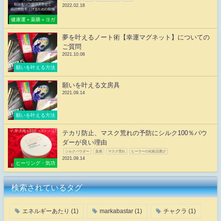
2022.02.18
健康運＋薬膳＋ヨガ
夢を叶えるノート術【幸運マグネット】についての
ご質問
2021.10.08
願いを叶える方法
願いを叶える文房具
2021.09.14
願いを叶える方法
テカリ防止、マスク荒れの予防にシルク100％パウ
ダーが良い理由
シルクパウダー
直感
マスク荒れ
ヒーラーの化粧品選び
2021.09.14
ヒーリング・気功
検索されているタグ
エネルギーあたり
(1)
markabastar
(1)
チャクラ
(1)