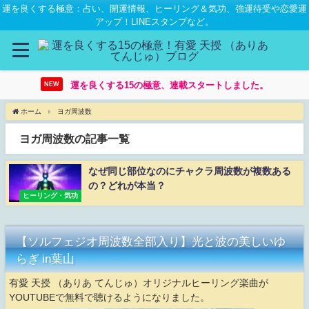
運を良くする極意：占い、開運情報、ヒーリング＆気功、強運待受や恋愛運
アップ！LINEスタンプなど。
運を良くする15の極意、連載スタートしました。
NEW
ホーム
ヨガ周波数
ヨガ周波数の記事一覧
なぜ同じ部位なのにチャクラ周波数が複数ある
の？どれが本当？
ヒーリング・気功
【ソルフェジオ周波数全部入り】光と波の美しいゆ
らぎ in葉山
有愛 天授 （ありあ てんじゅ）オリジナルヒーリング楽曲が
YOUTUBEで無料で聴けるようになりました。