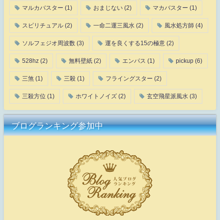
マルカバスター
(1)
おまじない
(2)
マカバスター
(1)
スピリチュアル
(2)
一命二運三風水
(2)
風水処方師
(4)
ソルフェジオ周波数
(3)
運を良くする15の極意
(2)
528hz
(2)
無料壁紙
(2)
エンパス
(1)
pickup
(6)
三煞
(1)
三殺
(1)
フライングスター
(2)
三殺方位
(1)
ホワイトノイズ
(2)
玄空飛星派風水
(3)
ブログランキング参加中