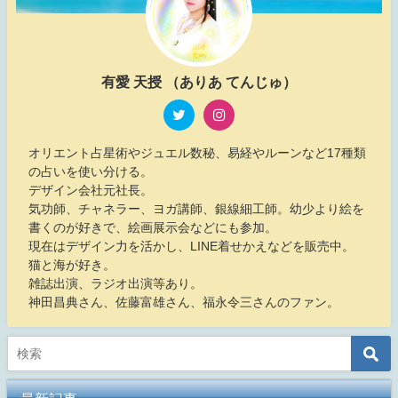
有愛 天授 （ありあ てんじゅ）
オリエント占星術やジュエル数秘、易経やルーンなど17種類
の占いを使い分ける。
デザイン会社元社長。
気功師、チャネラー、ヨガ講師、銀線細工師。幼少より絵を
書くのが好きで、絵画展示会などにも参加。
現在はデザイン力を活かし、LINE着せかえなどを販売中。
猫と海が好き。
雑誌出演、ラジオ出演等あり。
神田昌典さん、佐藤富雄さん、福永令三さんのファン。