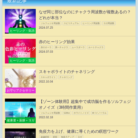
最新記事
なぜ同じ部位なのにチャクラ周波数が複数あるの？
どれが本当？
ソルフェジオ周波数
スピリチュアル
ヒーリング周波数
ヨガ周波数
2024.07.25
ヒーリング・気功
赤のヒーリング効果
赤のオーラ
第一チャクラ
ムーラダーラ
ルートチャクラ
2024.07.03
ヒーリング・気功
スキャポライトのチャネリング
スキャポライト
チャネリング
2022.10.04
お守りアクセサリー
【ゾーン体験用】超集中で成功脳を作るソルフェジ
オノイズ（3時間作業用）
ソルフェジオ周波数
528hz
ホワイトノイズ
#バイノーラル
2022.02.18
健康運＋薬膳＋ヨガ
免疫力を上げ、健康に導くための瞑想ワーク
超越瞑想
瞑想
免疫力アップ
ヨガ