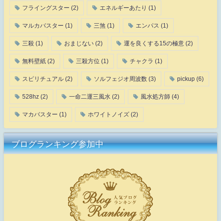
フライングスター
(2)
エネルギーあたり
(1)
マルカバスター
(1)
三煞
(1)
エンパス
(1)
三殺
(1)
おまじない
(2)
運を良くする15の極意
(2)
無料壁紙
(2)
三殺方位
(1)
チャクラ
(1)
スピリチュアル
(2)
ソルフェジオ周波数
(3)
pickup
(6)
528hz
(2)
一命二運三風水
(2)
風水処方師
(4)
マカバスター
(1)
ホワイトノイズ
(2)
ブログランキング参加中