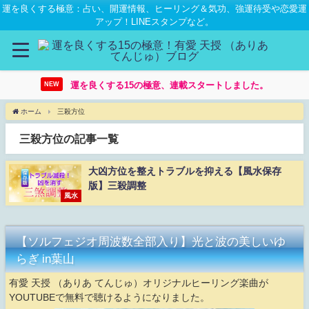
運を良くする極意：占い、開運情報、ヒーリング＆気功、強運待受や恋愛運
アップ！LINEスタンプなど。
運を良くする15の極意、連載スタートしました。
NEW
ホーム
三殺方位
三殺方位の記事一覧
大凶方位を整えトラブルを抑える【風水保存
版】三殺調整
風水
【ソルフェジオ周波数全部入り】光と波の美しいゆ
らぎ in葉山
有愛 天授 （ありあ てんじゅ）オリジナルヒーリング楽曲が
YOUTUBEで無料で聴けるようになりました。