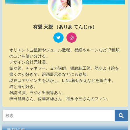
有愛 天授 （ありあ てんじゅ）
オリエント占星術やジュエル数秘、易経やルーンなど17種類
の占いを使い分ける。
デザイン会社元社長。
気功師、チャネラー、ヨガ講師、銀線細工師。幼少より絵を
書くのが好きで、絵画展示会などにも参加。
現在はデザイン力を活かし、LINE着せかえなどを販売中。
猫と海が好き。
雑誌出演、ラジオ出演等あり。
神田昌典さん、佐藤富雄さん、福永令三さんのファン。