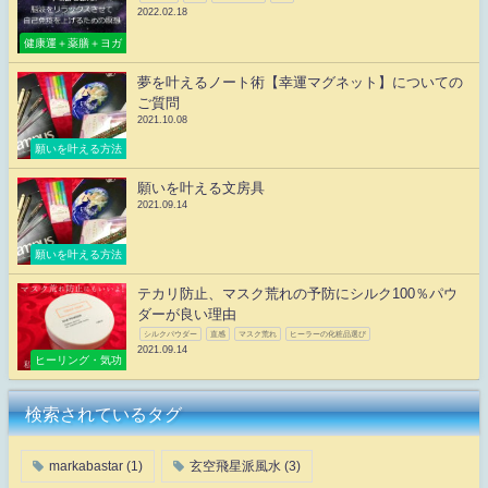
2022.02.18
健康運＋薬膳＋ヨガ
夢を叶えるノート術【幸運マグネット】についての
ご質問
2021.10.08
願いを叶える方法
願いを叶える文房具
2021.09.14
願いを叶える方法
テカリ防止、マスク荒れの予防にシルク100％パウ
ダーが良い理由
シルクパウダー
直感
マスク荒れ
ヒーラーの化粧品選び
2021.09.14
ヒーリング・気功
検索されているタグ
markabastar
(1)
玄空飛星派風水
(3)