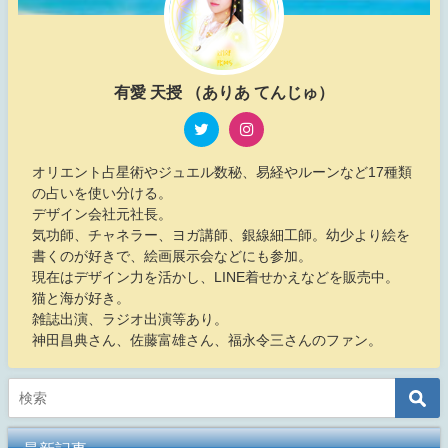
有愛 天授 （ありあ てんじゅ）
オリエント占星術やジュエル数秘、易経やルーンなど17種類
の占いを使い分ける。
デザイン会社元社長。
気功師、チャネラー、ヨガ講師、銀線細工師。幼少より絵を
書くのが好きで、絵画展示会などにも参加。
現在はデザイン力を活かし、LINE着せかえなどを販売中。
猫と海が好き。
雑誌出演、ラジオ出演等あり。
神田昌典さん、佐藤富雄さん、福永令三さんのファン。