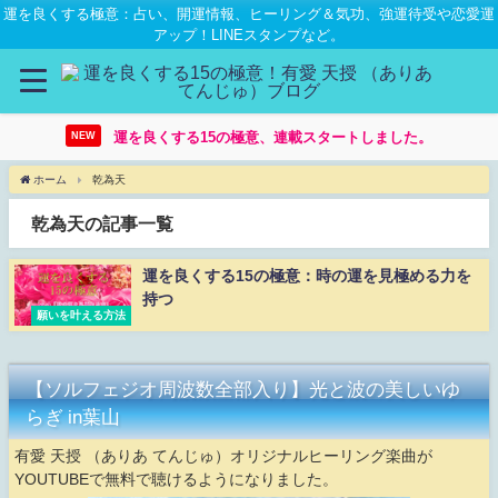
運を良くする極意：占い、開運情報、ヒーリング＆気功、強運待受や恋愛運
アップ！LINEスタンプなど。
運を良くする15の極意、連載スタートしました。
NEW
ホーム
乾為天
乾為天の記事一覧
運を良くする15の極意：時の運を見極める力を
持つ
願いを叶える方法
【ソルフェジオ周波数全部入り】光と波の美しいゆ
らぎ in葉山
有愛 天授 （ありあ てんじゅ）オリジナルヒーリング楽曲が
YOUTUBEで無料で聴けるようになりました。