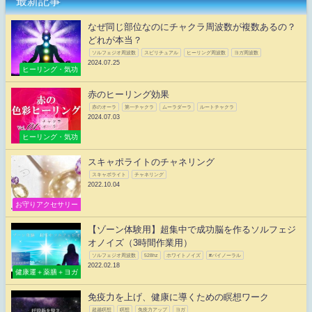
最新記事
なぜ同じ部位なのにチャクラ周波数が複数あるの？
どれが本当？
ソルフェジオ周波数
スピリチュアル
ヒーリング周波数
ヨガ周波数
2024.07.25
ヒーリング・気功
赤のヒーリング効果
赤のオーラ
第一チャクラ
ムーラダーラ
ルートチャクラ
2024.07.03
ヒーリング・気功
スキャポライトのチャネリング
スキャポライト
チャネリング
2022.10.04
お守りアクセサリー
【ゾーン体験用】超集中で成功脳を作るソルフェジ
オノイズ（3時間作業用）
ソルフェジオ周波数
528hz
ホワイトノイズ
#バイノーラル
2022.02.18
健康運＋薬膳＋ヨガ
免疫力を上げ、健康に導くための瞑想ワーク
超越瞑想
瞑想
免疫力アップ
ヨガ