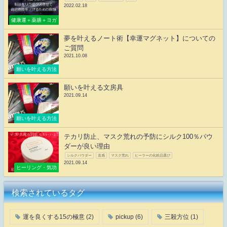
2022.02.18
健康運＋薬膳＋ヨガ
夢を叶えるノート術【幸運マグネット】についての
ご質問
2021.10.08
願いを叶える方法
願いを叶える文房具
2021.09.14
願いを叶える方法
テカリ防止、マスク荒れの予防にシルク100％パウ
ダーが良い理由
シルクパウダー
直感
マスク荒れ
ヒーラーの化粧品選び
2021.09.14
ヒーリング・気功
検索されているタグ
運を良くする15の極意
(2)
pickup
(6)
三殺方位
(1)