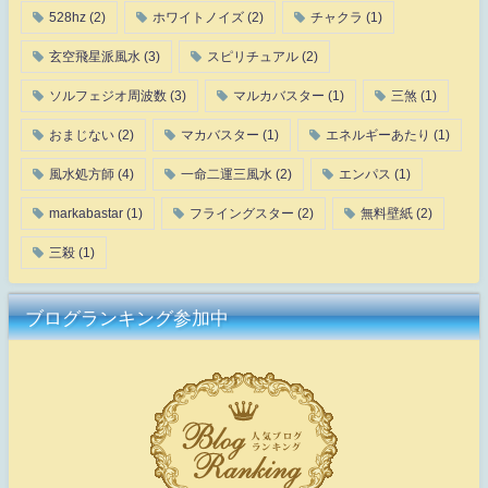
528hz
(2)
ホワイトノイズ
(2)
チャクラ
(1)
玄空飛星派風水
(3)
スピリチュアル
(2)
ソルフェジオ周波数
(3)
マルカバスター
(1)
三煞
(1)
おまじない
(2)
マカバスター
(1)
エネルギーあたり
(1)
風水処方師
(4)
一命二運三風水
(2)
エンパス
(1)
markabastar
(1)
フライングスター
(2)
無料壁紙
(2)
三殺
(1)
ブログランキング参加中