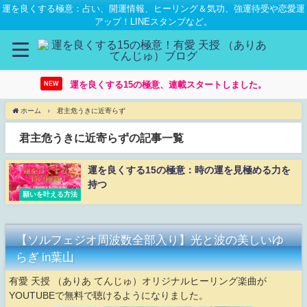
運を良くする極意：占い、開運情報、ヒーリング＆気功、強運待受や恋愛運
アップ！LINEスタンプなど。
運を良くする15の極意、連載スタートしました。
NEW
ホーム
君主危うきに近寄らず
君主危うきに近寄らずの記事一覧
運を良くする15の極意：時の運を見極める力を
持つ
願いを叶える方法
【ソルフェジオ周波数全部入り】光と波の美しいゆ
らぎ in葉山
有愛 天授 （ありあ てんじゅ）オリジナルヒーリング楽曲が
YOUTUBEで無料で聴けるようになりました。