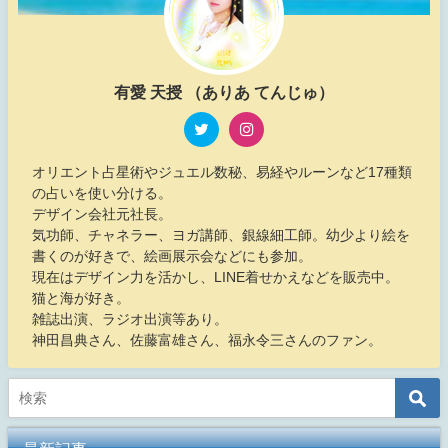
有愛 天授 （ありあ てんじゅ）
オリエント占星術やジュエル数秘、易経やルーンなど17種類
の占いを使い分ける。
デザイン会社元社長。
気功師、チャネラー、ヨガ講師、銀線細工師。幼少より絵を
書くのが好きで、絵画展示会などにも参加。
現在はデザイン力を活かし、LINE着せかえなどを販売中。
猫と海が好き。
雑誌出演、ラジオ出演等あり。
神田昌典さん、佐藤富雄さん、福永令三さんのファン。