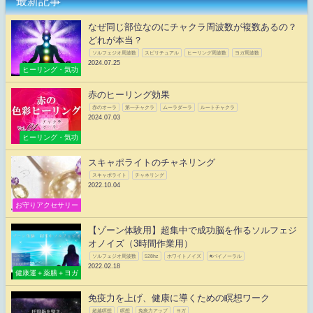
最新記事
なぜ同じ部位なのにチャクラ周波数が複数あるの？
どれが本当？
ソルフェジオ周波数
スピリチュアル
ヒーリング周波数
ヨガ周波数
2024.07.25
ヒーリング・気功
赤のヒーリング効果
赤のオーラ
第一チャクラ
ムーラダーラ
ルートチャクラ
2024.07.03
ヒーリング・気功
スキャポライトのチャネリング
スキャポライト
チャネリング
2022.10.04
お守りアクセサリー
【ゾーン体験用】超集中で成功脳を作るソルフェジ
オノイズ（3時間作業用）
ソルフェジオ周波数
528hz
ホワイトノイズ
#バイノーラル
2022.02.18
健康運＋薬膳＋ヨガ
免疫力を上げ、健康に導くための瞑想ワーク
超越瞑想
瞑想
免疫力アップ
ヨガ