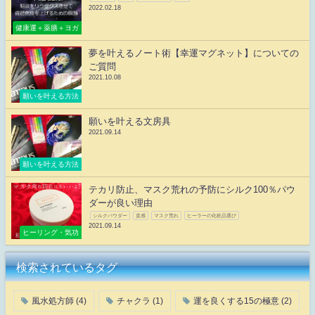
2022.02.18
健康運＋薬膳＋ヨガ
夢を叶えるノート術【幸運マグネット】についての
ご質問
2021.10.08
願いを叶える方法
願いを叶える文房具
2021.09.14
願いを叶える方法
テカリ防止、マスク荒れの予防にシルク100％パウ
ダーが良い理由
シルクパウダー
直感
マスク荒れ
ヒーラーの化粧品選び
2021.09.14
ヒーリング・気功
検索されているタグ
風水処方師
(4)
チャクラ
(1)
運を良くする15の極意
(2)