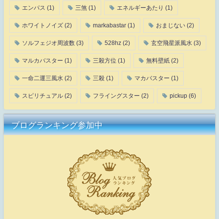
エンパス
(1)
三煞
(1)
エネルギーあたり
(1)
ホワイトノイズ
(2)
markabastar
(1)
おまじない
(2)
ソルフェジオ周波数
(3)
528hz
(2)
玄空飛星派風水
(3)
マルカバスター
(1)
三殺方位
(1)
無料壁紙
(2)
一命二運三風水
(2)
三殺
(1)
マカバスター
(1)
スピリチュアル
(2)
フライングスター
(2)
pickup
(6)
ブログランキング参加中