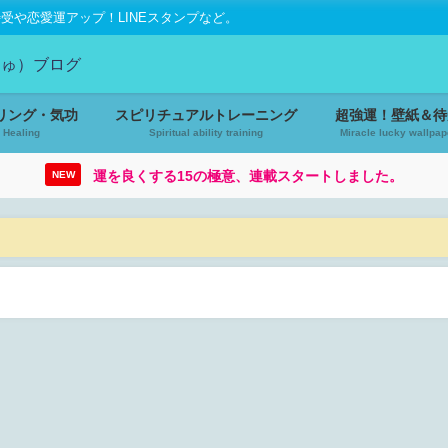
や恋愛運アップ！LINEスタンプなど。
リング・気功
スピリチュアルトレーニング
超強運！壁紙＆待
Healing
Spiritual ability training
Miracle lucky wallpap
運を良くする15の極意、連載スタートしました。
NEW