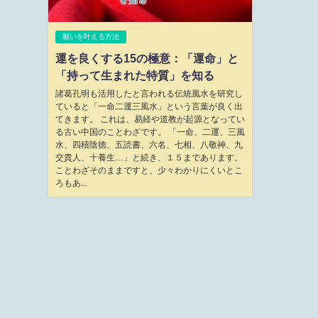
願いを叶える方法
運を良くする15の極意：「運命」と
「持って生まれた特質」を知る
諸葛孔明も活用したと言われる伝統風水を研究し
ていると「一命二運三風水」という言葉が良く出
てきます。 これは、易経や道教が起源となってい
る古い中国のことわざです。 「一命、二運、三風
水、四積陰徳、五読書、六名、七相、八敬神、九
交貴人、十養生…」と続き、１５まであります。
ことわざそのままですと、少々わかりにくいとこ
ろもあ...