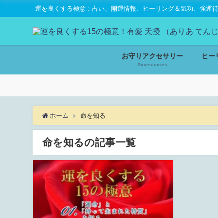
運を良くする極意：占い、開運情報、ヒーリング＆気功、強運待受
お守りアクセサリー
ヒー
Accessories
ホーム
命を知る
命を知るの記事一覧