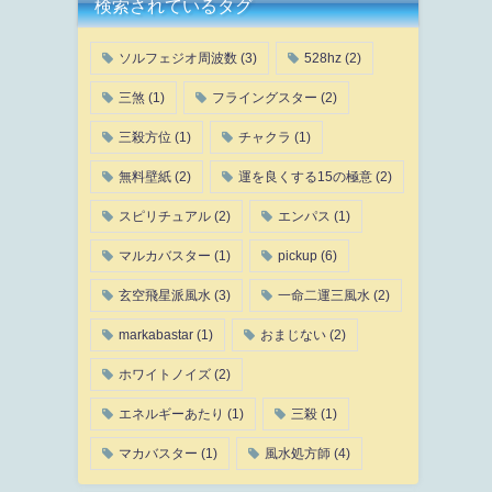
検索されているタグ
ソルフェジオ周波数
(3)
528hz
(2)
三煞
(1)
フライングスター
(2)
三殺方位
(1)
チャクラ
(1)
無料壁紙
(2)
運を良くする15の極意
(2)
スピリチュアル
(2)
エンパス
(1)
マルカバスター
(1)
pickup
(6)
玄空飛星派風水
(3)
一命二運三風水
(2)
markabastar
(1)
おまじない
(2)
ホワイトノイズ
(2)
エネルギーあたり
(1)
三殺
(1)
マカバスター
(1)
風水処方師
(4)