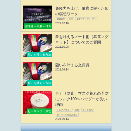
免疫力を上げ、健康に導くため
の瞑想ワーク
超越瞑想
瞑想
免疫力アップ
ヨガ
2022.02.18
健康運＋薬膳＋ヨガ
夢を叶えるノート術【幸運マグ
ネット】についてのご質問
2021.10.08
願いを叶える方法
願いを叶える文房具
2021.09.14
願いを叶える方法
テカリ防止、マスク荒れの予防
にシルク100％パウダーが良い
理由
シルクパウダー
直感
マスク荒れ
ヒーリング・気功
ヒーラーの化粧品選び
2021.09.14