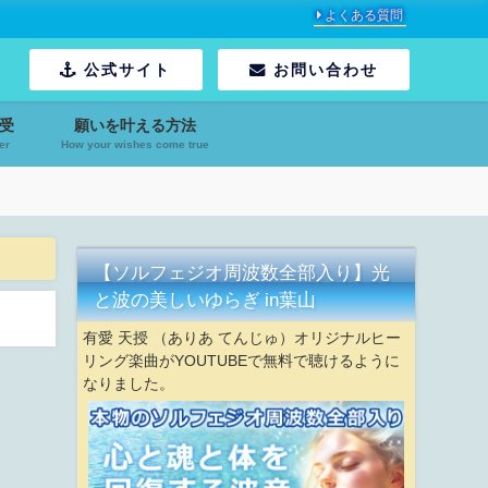
よくある質問
公式サイト
お問い合わせ
受
願いを叶える方法
er
How your wishes come true
【ソルフェジオ周波数全部入り】光
と波の美しいゆらぎ in葉山
有愛 天授 （ありあ てんじゅ）オリジナルヒー
リング楽曲がYOUTUBEで無料で聴けるように
なりました。