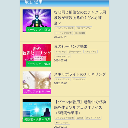
最新記事
なぜ同じ部位なのにチャクラ周
波数が複数あるの？どれが本
当？
ソルフェジオ周波数
スピリチュアル
ヒーリング・気功
ヒーリング周波数
ヨガ周波数
2024.07.25
赤のヒーリング効果
赤のオーラ
第一チャクラ
ムーラダーラ
ルートチャクラ
2024.07.03
ヒーリング・気功
スキャポライトのチャネリング
スキャポライト
チャネリング
2022.10.04
お守りアクセサリー
【ゾーン体験用】超集中で成功
脳を作るソルフェジオノイズ
（3時間作業用）
ソルフェジオ周波数
528hz
ホワイトノイズ
健康運＋薬膳＋ヨガ
#バイノーラル
2022.02.18