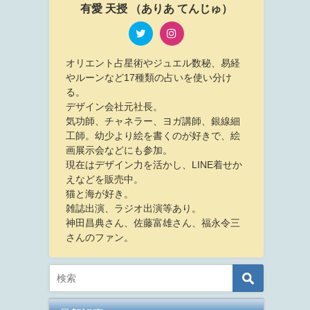
有愛 天授 （ありあ てんじゅ）
オリエント占星術やジュエル数秘、易経
やルーンなど17種類の占いを使い分け
る。
デザイン会社元社長。
気功師、チャネラー、ヨガ講師、銀線細
工師。幼少より絵を書くのが好きで、絵
画展示会などにも参加。
現在はデザイン力を活かし、LINE着せか
えなどを販売中。
猫と海が好き。
雑誌出演、ラジオ出演等あり。
神田昌典さん、佐藤富雄さん、福永令三
さんのファン。