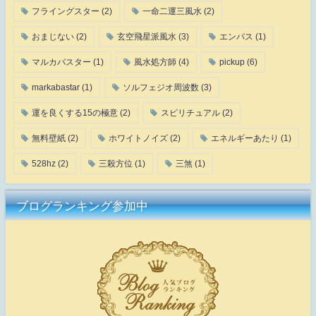
フライングスター
(2)
一命二運三風水
(2)
おまじない
(2)
玄空飛星派風水
(3)
エンパス
(1)
マルカバスター
(1)
風水処方師
(4)
pickup
(6)
markabastar
(1)
ソルフェジオ周波数
(3)
運を良くする15の極意
(2)
スピリチュアル
(2)
無料壁紙
(2)
ホワイトノイズ
(2)
エネルギーあたり
(1)
528hz
(2)
三殺方位
(1)
三煞
(1)
ブログランキング参加中