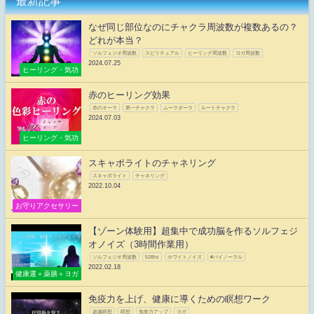
最新記事
なぜ同じ部位なのにチャクラ周波数が複数あるの？
どれが本当？
ソルフェジオ周波数
スピリチュアル
ヒーリング周波数
ヨガ周波数
2024.07.25
ヒーリング・気功
赤のヒーリング効果
赤のオーラ
第一チャクラ
ムーラダーラ
ルートチャクラ
2024.07.03
ヒーリング・気功
スキャポライトのチャネリング
スキャポライト
チャネリング
2022.10.04
お守りアクセサリー
【ゾーン体験用】超集中で成功脳を作るソルフェジ
オノイズ（3時間作業用）
ソルフェジオ周波数
528hz
ホワイトノイズ
#バイノーラル
2022.02.18
健康運＋薬膳＋ヨガ
免疫力を上げ、健康に導くための瞑想ワーク
超越瞑想
瞑想
免疫力アップ
ヨガ