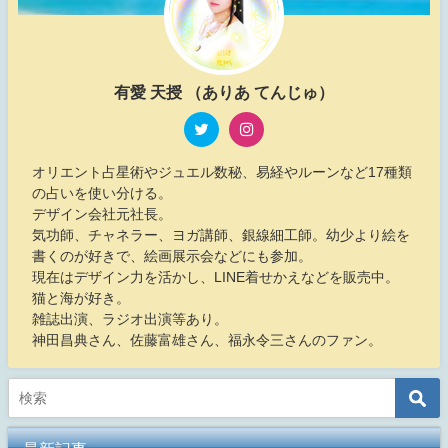
有愛 天授 （ありあ てんじゅ）
オリエント占星術やジュエル数秘、易経やルーンなど17種類
の占いを使い分ける。
デザイン会社元社長。
気功師、チャネラー、ヨガ講師、銀線細工師。幼少より絵を
書くのが好きで、絵画展示会などにも参加。
現在はデザイン力を活かし、LINE着せかえなどを販売中。
猫と海が好き。
雑誌出演、ラジオ出演等あり。
神田昌典さん、佐藤富雄さん、福永令三さんのファン。