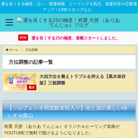
運を良くする極意：占い、開運情報、ヒーリング＆気功、強運待受や恋愛運
アップ！LINEスタンプなど。
運を良くする15の極意、連載スタートしました。
NEW
ホーム
方位調整
方位調整の記事一覧
大凶方位を整えトラブルを抑える【風水保存
版】三殺調整
風水
【ソルフェジオ周波数全部入り】光と波の美しいゆ
らぎ in葉山
有愛 天授 （ありあ てんじゅ）オリジナルヒーリング楽曲が
YOUTUBEで無料で聴けるようになりました。