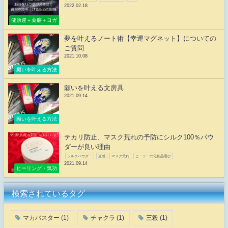
2022.02.18
健康運＋薬膳＋ヨガ
夢を叶えるノート術【幸運マグネット】についての
ご質問
2021.10.08
願いを叶える方法
願いを叶える文房具
2021.09.14
願いを叶える方法
テカリ防止、マスク荒れの予防にシルク100％パウ
ダーが良い理由
シルクパウダー
直感
マスク荒れ
ヒーラーの化粧品選び
2021.09.14
ヒーリング・気功
検索されているタグ
マカバスター
(1)
チャクラ
(1)
三殺
(1)