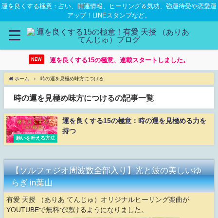
運を良くする極意：占い、開運情報、ヒーリング＆気功、強運待受や恋愛運
アップ！LINEスタンプなど。
運を良くする15の極意、連載スタートしました。
NEW
ホーム
時の運を見極め味方につける
時の運を見極め味方につけるの記事一覧
運を良くする15の極意：時の運を見極める力を
持つ
願いを叶える方法
【ソルフェジオ周波数全部入り】光と波の美しいゆ
らぎ in葉山
有愛 天授 （ありあ てんじゅ）オリジナルヒーリング楽曲が
YOUTUBEで無料で聴けるようになりました。