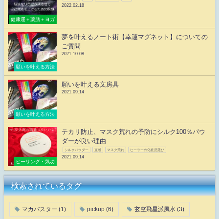
2022.02.18
健康運＋薬膳＋ヨガ
夢を叶えるノート術【幸運マグネット】についての
ご質問
2021.10.08
願いを叶える方法
願いを叶える文房具
2021.09.14
願いを叶える方法
テカリ防止、マスク荒れの予防にシルク100％パウ
ダーが良い理由
シルクパウダー
直感
マスク荒れ
ヒーラーの化粧品選び
2021.09.14
ヒーリング・気功
検索されているタグ
マカバスター
(1)
pickup
(6)
玄空飛星派風水
(3)