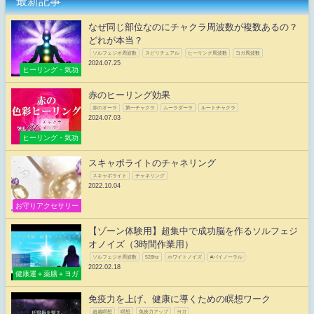
最新記事
なぜ同じ部位なのにチャクラ周波数が複数あるの？
どれが本当？
ソルフェジオ周波数
スピリチュアル
ヒーリング周波数
ヨガ周波数
2024.07.25
ヒーリング・気功
赤のヒーリング効果
赤のオーラ
第一チャクラ
ムーラダーラ
ルートチャクラ
2024.07.03
ヒーリング・気功
スキャポライトのチャネリング
スキャポライト
チャネリング
2022.10.04
お守りアクセサリー
【ゾーン体験用】超集中で成功脳を作るソルフェジ
オノイズ（3時間作業用）
ソルフェジオ周波数
528hz
ホワイトノイズ
#バイノーラル
2022.02.18
健康運＋薬膳＋ヨガ
免疫力を上げ、健康に導くための瞑想ワーク
超越瞑想
瞑想
免疫力アップ
ヨガ