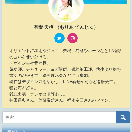
有愛 天授 （ありあ てんじゅ）
オリエント占星術やジュエル数秘、易経やルーンなど17種類
の占いを使い分ける。
デザイン会社元社長。
気功師、チャネラー、ヨガ講師、銀線細工師。幼少より絵を
書くのが好きで、絵画展示会などにも参加。
現在はデザイン力を活かし、LINE着せかえなどを販売中。
猫と海が好き。
雑誌出演、ラジオ出演等あり。
神田昌典さん、佐藤富雄さん、福永令三さんのファン。