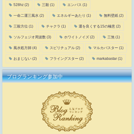
528hz
(2)
三殺
(1)
エンパス
(1)
一命二運三風水
(2)
エネルギーあたり
(1)
無料壁紙
(2)
三殺方位
(1)
チャクラ
(1)
運を良くする15の極意
(2)
ソルフェジオ周波数
(3)
ホワイトノイズ
(2)
三煞
(1)
風水処方師
(4)
スピリチュアル
(2)
マルカバスター
(1)
おまじない
(2)
フライングスター
(2)
markabastar
(1)
ブログランキング参加中