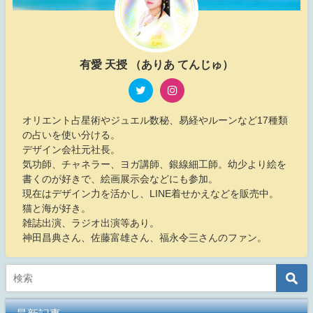
有愛 天授 （ありあ てんじゅ）
オリエント占星術やジュエル数秘、易経やルーンなど17種類
の占いを使い分ける。
デザイン会社元社長。
気功師、チャネラー、ヨガ講師、銀線細工師。幼少より絵を
書くのが好きで、絵画展示会などにも参加。
現在はデザイン力を活かし、LINE着せかえなどを販売中。
猫と海が好き。
雑誌出演、ラジオ出演等あり。
神田昌典さん、佐藤富雄さん、福永令三さんのファン。