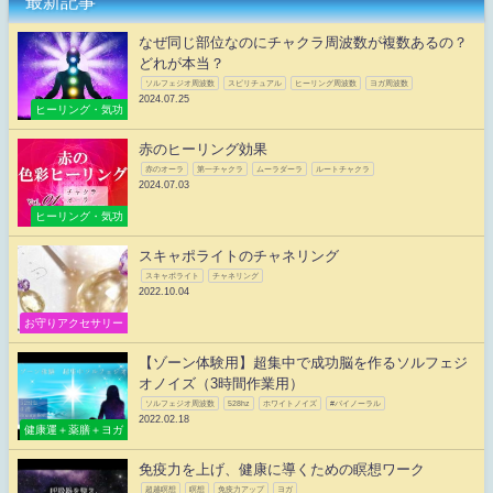
最新記事
なぜ同じ部位なのにチャクラ周波数が複数あるの？
どれが本当？
ソルフェジオ周波数
スピリチュアル
ヒーリング周波数
ヨガ周波数
2024.07.25
ヒーリング・気功
赤のヒーリング効果
赤のオーラ
第一チャクラ
ムーラダーラ
ルートチャクラ
2024.07.03
ヒーリング・気功
スキャポライトのチャネリング
スキャポライト
チャネリング
2022.10.04
お守りアクセサリー
【ゾーン体験用】超集中で成功脳を作るソルフェジ
オノイズ（3時間作業用）
ソルフェジオ周波数
528hz
ホワイトノイズ
#バイノーラル
2022.02.18
健康運＋薬膳＋ヨガ
免疫力を上げ、健康に導くための瞑想ワーク
超越瞑想
瞑想
免疫力アップ
ヨガ