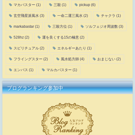
マカバスター
(1)
三殺
(1)
pickup
(6)
玄空飛星派風水
(3)
一命二運三風水
(2)
チャクラ
(1)
markabastar
(1)
三殺方位
(1)
ソルフェジオ周波数
(3)
528hz
(2)
運を良くする15の極意
(2)
スピリチュアル
(2)
エネルギーあたり
(1)
フライングスター
(2)
風水処方師
(4)
おまじない
(2)
エンパス
(1)
マルカバスター
(1)
ブログランキング参加中