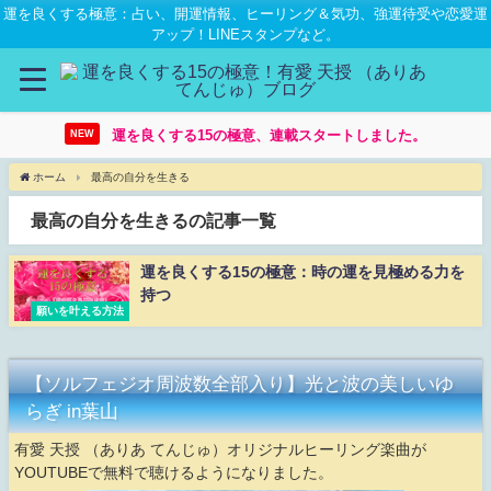
運を良くする極意：占い、開運情報、ヒーリング＆気功、強運待受や恋愛運
アップ！LINEスタンプなど。
運を良くする15の極意、連載スタートしました。
NEW
ホーム
最高の自分を生きる
最高の自分を生きるの記事一覧
運を良くする15の極意：時の運を見極める力を
持つ
願いを叶える方法
【ソルフェジオ周波数全部入り】光と波の美しいゆ
らぎ in葉山
有愛 天授 （ありあ てんじゅ）オリジナルヒーリング楽曲が
YOUTUBEで無料で聴けるようになりました。