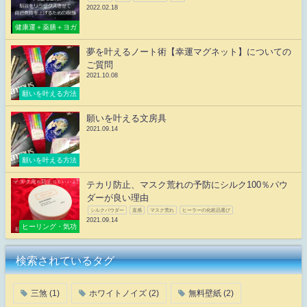
2022.02.18
健康運＋薬膳＋ヨガ
夢を叶えるノート術【幸運マグネット】についての
ご質問
2021.10.08
願いを叶える方法
願いを叶える文房具
2021.09.14
願いを叶える方法
テカリ防止、マスク荒れの予防にシルク100％パウ
ダーが良い理由
シルクパウダー
直感
マスク荒れ
ヒーラーの化粧品選び
2021.09.14
ヒーリング・気功
検索されているタグ
三煞
(1)
ホワイトノイズ
(2)
無料壁紙
(2)