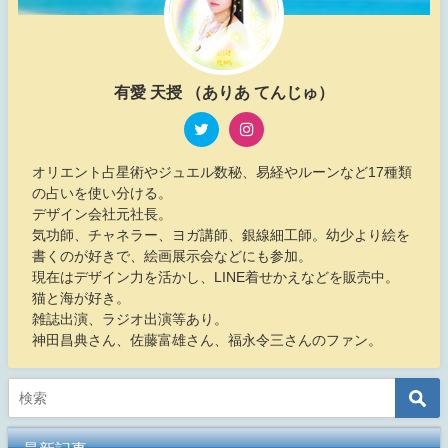
有愛 天授 （ありあ てんじゅ）
オリエント占星術やジュエル数秘、易経やルーンなど17種類
の占いを使い分ける。
デザイン会社元社長。
気功師、チャネラー、ヨガ講師、銀線細工師。幼少より絵を
書くのが好きで、絵画展示会などにも参加。
現在はデザイン力を活かし、LINE着せかえなどを販売中。
猫と海が好き。
雑誌出演、ラジオ出演等あり。
神田昌典さん、佐藤富雄さん、福永令三さんのファン。