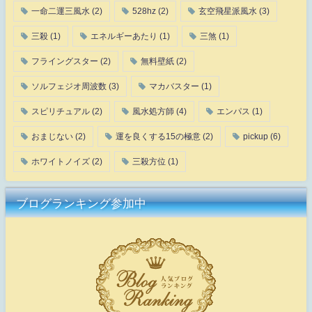
一命二運三風水
(2)
528hz
(2)
玄空飛星派風水
(3)
三殺
(1)
エネルギーあたり
(1)
三煞
(1)
フライングスター
(2)
無料壁紙
(2)
ソルフェジオ周波数
(3)
マカバスター
(1)
スピリチュアル
(2)
風水処方師
(4)
エンパス
(1)
おまじない
(2)
運を良くする15の極意
(2)
pickup
(6)
ホワイトノイズ
(2)
三殺方位
(1)
ブログランキング参加中