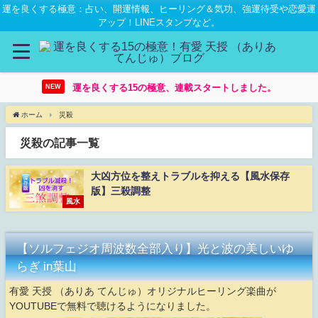
運を良くする極意：占い、開運情報、ヒーリング＆気功、強運待受や恋愛運
アップ！LINEスタンプなど。
運を良くする15の極意、連載スタートしました。
NEW
ホーム
災殺
災殺の記事一覧
大凶方位を整えトラブルを抑える【風水保存
版】三殺調整
風水
【ソルフェジオ周波数全部入り】光と波の美しいゆ
らぎ in葉山
有愛 天授 （ありあ てんじゅ）オリジナルヒーリング楽曲が
YOUTUBEで無料で聴けるようになりました。