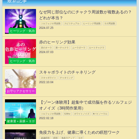
最新記事
なぜ同じ部位なのにチャクラ周波数が複数あるの？
どれが本当？
ソルフェジオ周波数
スピリチュアル
ヒーリング周波数
ヨガ周波数
2024.07.25
ヒーリング・気功
赤のヒーリング効果
赤のオーラ
第一チャクラ
ムーラダーラ
ルートチャクラ
2024.07.03
ヒーリング・気功
スキャポライトのチャネリング
スキャポライト
チャネリング
2022.10.04
お守りアクセサリー
【ゾーン体験用】超集中で成功脳を作るソルフェジ
オノイズ（3時間作業用）
ソルフェジオ周波数
528hz
ホワイトノイズ
#バイノーラル
2022.02.18
健康運＋薬膳＋ヨガ
免疫力を上げ、健康に導くための瞑想ワーク
超越瞑想
瞑想
免疫力アップ
ヨガ