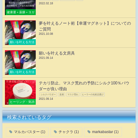
2022.02.18
健康運＋薬膳＋ヨガ
夢を叶えるノート術【幸運マグネット】についての
ご質問
2021.10.08
願いを叶える方法
願いを叶える文房具
2021.09.14
願いを叶える方法
テカリ防止、マスク荒れの予防にシルク100％パウ
ダーが良い理由
シルクパウダー
直感
マスク荒れ
ヒーラーの化粧品選び
2021.09.14
ヒーリング・気功
検索されているタグ
マルカバスター
(1)
チャクラ
(1)
markabastar
(1)