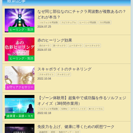
最新記事
なぜ同じ部位なのにチャクラ周波数が複数あるの？
どれが本当？
ソルフェジオ周波数
スピリチュアル
ヒーリング周波数
ヨガ周波数
2024.07.25
ヒーリング・気功
赤のヒーリング効果
赤のオーラ
第一チャクラ
ムーラダーラ
ルートチャクラ
2024.07.03
ヒーリング・気功
スキャポライトのチャネリング
スキャポライト
チャネリング
2022.10.04
お守りアクセサリー
【ゾーン体験用】超集中で成功脳を作るソルフェジ
オノイズ（3時間作業用）
ソルフェジオ周波数
528hz
ホワイトノイズ
#バイノーラル
2022.02.18
健康運＋薬膳＋ヨガ
免疫力を上げ、健康に導くための瞑想ワーク
超越瞑想
瞑想
免疫力アップ
ヨガ