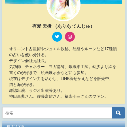
有愛 天授 （ありあ てんじゅ）
オリエント占星術やジュエル数秘、易経やルーンなど17種類
の占いを使い分ける。
デザイン会社元社長。
気功師、チャネラー、ヨガ講師、銀線細工師。幼少より絵を
書くのが好きで、絵画展示会などにも参加。
現在はデザイン力を活かし、LINE着せかえなどを販売中。
猫と海が好き。
雑誌出演、ラジオ出演等あり。
神田昌典さん、佐藤富雄さん、福永令三さんのファン。