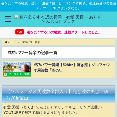
運を良くする極意：占い、開運情報、ヒーリング＆気功、強運待受や恋愛運
アップ！LINEスタンプなど。
運を良くする15の極意、連載スタートしました。
NEW
ホーム
成功パワー音楽
成功パワー音楽の記事一覧
成功パワー音楽【528hz】聴き流すソルフェジ
オ周波数「INCA」
ヒーリング・気功
【ソルフェジオ周波数全部入り】光と波の美しいゆ
らぎ in葉山
有愛 天授 （ありあ てんじゅ）オリジナルヒーリング楽曲が
YOUTUBEで無料で聴けるようになりました。