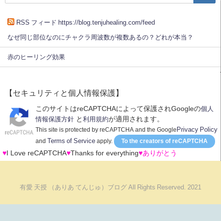
RSS フィード https://blog.tenjuhealing.com/feed
なぜ同じ部位なのにチャクラ周波数が複数あるの？どれが本当？
赤のヒーリング効果
【セキュリティと個人情報保護】
このサイトはreCAPTCHAによって保護されGoogleの
個人
と
が適用されます。
情報保護方針
利用規約
Privacy Policy
This site is protected by reCAPTCHA and the Google
Terms of Service
and
apply.
To the creators of reCAPTCHA
♥
I Love reCAPTCHA
♥
Thanks for everything
♥ありがとう
有愛 天授 （ありあ てんじゅ）ブログ All Rights Reserved. 2021