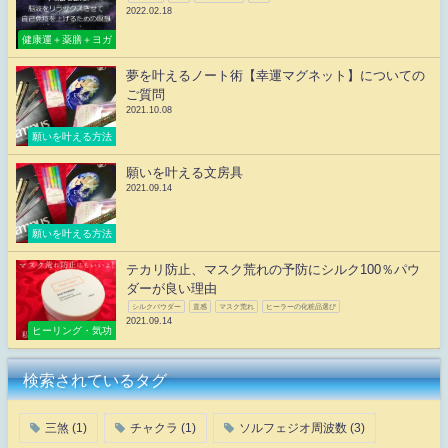
2022.02.18
健康運＋薬膳＋ヨガ
夢を叶えるノート術【幸運マグネット】についての
ご質問
2021.10.08
願いを叶える方法
願いを叶える文房具
2021.09.14
願いを叶える方法
テカリ防止、マスク荒れの予防にシルク100％パウ
ダーが良い理由
シルクパウダー
直感
マスク荒れ
ヒーラーの化粧品選び
2021.09.14
ヒーリング・気功
検索されているタグ
三煞
(1)
チャクラ
(1)
ソルフェジオ周波数
(3)