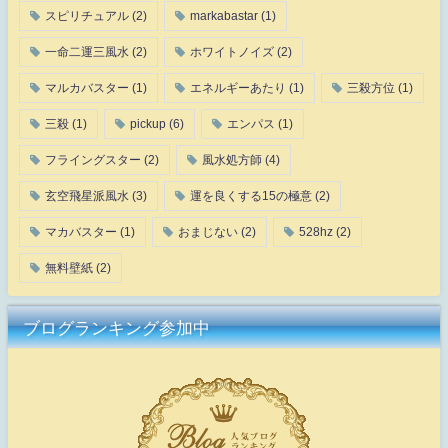
スピリチュアル
(2)
markabastar
(1)
一命二運三風水
(2)
ホワイトノイズ
(2)
マルカバスター
(1)
エネルギーあたり
(1)
三殺方位
(1)
三殺
(1)
pickup
(6)
エンパス
(1)
フライングスター
(2)
風水処方師
(4)
玄空飛星派風水
(3)
運を良くする15の極意
(2)
マカバスター
(1)
おまじない
(2)
528hz
(2)
無料壁紙
(2)
ブログランキング参加中