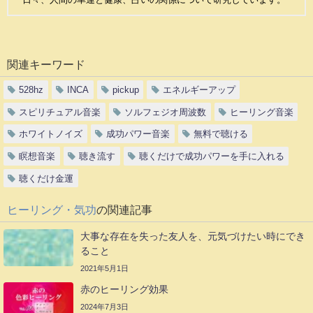
関連キーワード
528hz
INCA
pickup
エネルギーアップ
スピリチュアル音楽
ソルフェジオ周波数
ヒーリング音楽
ホワイトノイズ
成功パワー音楽
無料で聴ける
瞑想音楽
聴き流す
聴くだけで成功パワーを手に入れる
聴くだけ金運
ヒーリング・気功
の関連記事
大事な存在を失った友人を、元気づけたい時にでき
ること
2021年5月1日
赤のヒーリング効果
2024年7月3日