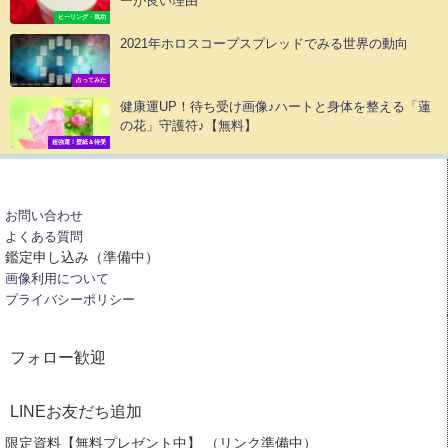
ーが良い理由
ヒーリング・気功
2021年ホロスコープスプレッドでみる世界の動向
占ってみた
健康運UP！待ち受け画像♪ハートと身体を整える「蓮
の花」守護符♪【無料】
超強運！壁紙＆待受
お問い合わせ
よくある質問
鑑定申し込み（準備中）
画像利用について
プライバシーポリシー
フォロー歓迎
LINEお友だち追加
限定資料【無料プレゼント中】 （リンク準備中）