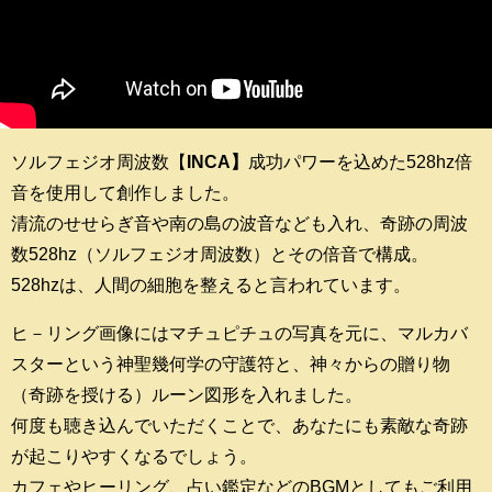
ソルフェジオ周波数【
INCA】
成功パワーを込めた528hz倍
音を使用して創作しました。
清流のせせらぎ音や南の島の波音なども入れ、奇跡の周波
数528hz（ソルフェジオ周波数）とその倍音で構成。
528hzは、人間の細胞を整えると言われています。
ヒ－リング画像にはマチュピチュの写真を元に、マルカバ
スターという神聖幾何学の守護符と、神々からの贈り物
（奇跡を授ける）ルーン図形を入れました。
何度も聴き込んでいただくことで、あなたにも素敵な奇跡
が起こりやすくなるでしょう。
カフェやヒーリング、占い鑑定などのBGMとしてもご利用