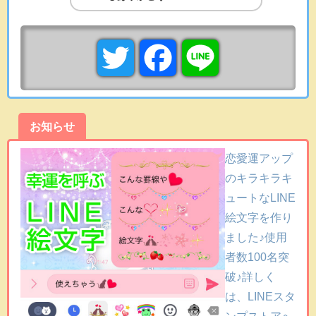
T
F
L
w
a
i
お知らせ
i
c
n
恋愛運アップ
t
e
e
のキラキラキ
ュートなLINE
t
b
絵文字を作り
ました♪使用
e
o
者数100名突
破♪詳しく
r
o
は、LINEスタ
k
ンプストアへ