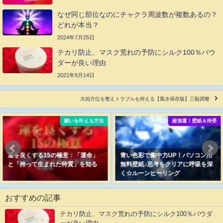
なぜ同じ部位なのにチャクラ周波数が複数あるの？
どれが本当？
2024年7月25日
テカリ防止、マスク荒れの予防にシルク100％パウ
ダーが良い理由
2021年9月14日
大凶方位を整えトラブルを抑える【風水保存版】三殺調整
願いを叶える方法
超強運！壁紙＆待受
運を良くする15の極意：「運命」
青い色彩で集中力UP！パソコン用
と「持って生まれた特質」を知る
無料壁紙♪思考をクリアに呼吸を深
く☆ルーンヒーリング
おすすめの記事
テカリ防止、マスク荒れの予防にシルク100％パウダ