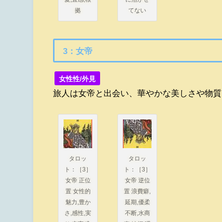
拠
てない
3：女帝
女性性/外見
旅人は女帝と出会い、華やかな美しさや物質
タロッ
タロッ
ト：［3］
ト：［3］
女帝 正位
女帝 逆位
置 女性的
置 浪費癖,
魅力,豊か
延期,優柔
さ,感性,実
不断,水商