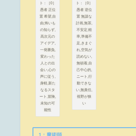
ト：［0］
ト：［0］
愚者 正位
愚者 逆位
置 希望,自
置 無謀な
由,怖いも
計画,無茶,
の知らず,
不安定,軽
高次元の
率,準備不
アイデア,
足,きまぐ
一発勝負,
れ,空気が
変わった
読めない,
人との出
無頓着,自
会い,心の
己中心的,
声に従う,
ニート,行
身軽,新た
動できな
なるスタ
い,無責任,
ート,冒険,
視野が狭
未知の可
い
能性
1：魔術師