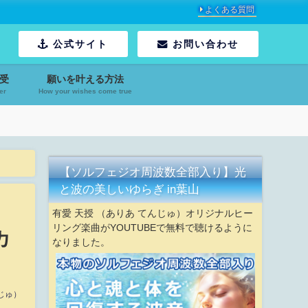
よくある質問
公式サイト
お問い合わせ
受
願いを叶える方法
er
How your wishes come true
【ソルフェジオ周波数全部入り】光
と波の美しいゆらぎ in葉山
有愛 天授 （ありあ てんじゅ）オリジナルヒー
リング楽曲がYOUTUBEで無料で聴けるように
カ
なりました。
じゅ）