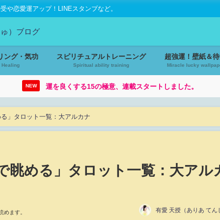
や恋愛運アップ！LINEスタンプなど。
リング・気功
スピリチュアルトレーニング
超強運！壁紙＆待
Healing
Spiritual ability training
Miracle lucky wallpap
運を良くする15の極意、連載スタートしました。
NEW
める」タロット一覧：大アルカナ
で眺める」タロット一覧：大アル
有愛 天授（ありあ てん