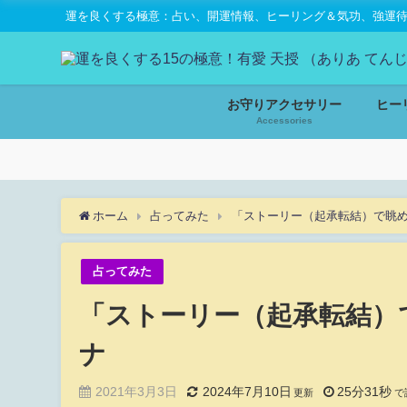
運を良くする極意：占い、開運情報、ヒーリング＆気功、強運待受
お守りアクセサリー
ヒー
Accessories
ホーム
占ってみた
「ストーリー（起承転結）で眺
占ってみた
「ストーリー（起承転結）
ナ
2021年3月3日
2024年7月10日
25分31秒