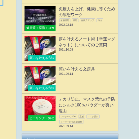
免疫力を上げ、健康に導くため
の瞑想ワーク
超越瞑想
瞑想
免疫力アップ
ヨガ
2022.02.18
健康運＋薬膳＋ヨガ
夢を叶えるノート術【幸運マグ
ネット】についてのご質問
2021.10.08
願いを叶える方法
願いを叶える文房具
2021.09.14
願いを叶える方法
テカリ防止、マスク荒れの予防
にシルク100％パウダーが良い
理由
シルクパウダー
直感
マスク荒れ
ヒーリング・気功
ヒーラーの化粧品選び
2021.09.14