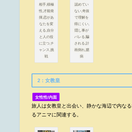
相手,積極
認めてい
性,才能発
ない,奇抜
揮,恋があ
で理解を
なたを変
得にくい,
える,自分
隠し事が
と人の役
バレる,騙
に立つ,チ
される,計
ャンス,挑
画倒れ,臆
戦
病
2：女教皇
女性性/内面
旅人は女教皇と出会い、静かな海辺で内なる
るアニマに関連する。