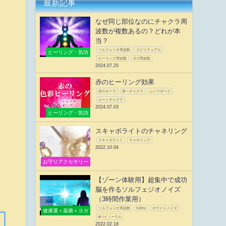
最新記事
なぜ同じ部位なのにチャクラ周
波数が複数あるの？どれが本
当？
ソルフェジオ周波数
スピリチュアル
ヒーリング・気功
ヒーリング周波数
ヨガ周波数
2024.07.25
赤のヒーリング効果
赤のオーラ
第一チャクラ
ムーラダーラ
ルートチャクラ
2024.07.03
ヒーリング・気功
スキャポライトのチャネリング
スキャポライト
チャネリング
2022.10.04
お守りアクセサリー
【ゾーン体験用】超集中で成功
脳を作るソルフェジオノイズ
（3時間作業用）
ソルフェジオ周波数
528hz
ホワイトノイズ
健康運＋薬膳＋ヨガ
#バイノーラル
2022.02.18