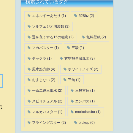
検索されているタグ
エネルギーあたり
(1)
528hz
(2)
ソルフェジオ周波数
(3)
運を良くする15の極意
(2)
無料壁紙
(2)
マカバスター
(1)
三殺
(1)
チャクラ
(1)
玄空飛星派風水
(3)
風水処方師
(4)
ホワイトノイズ
(2)
おまじない
(2)
三煞
(1)
一命二運三風水
(2)
三殺方位
(1)
スピリチュアル
(2)
エンパス
(1)
な
マルカバスター
(1)
markabastar
(1)
フライングスター
(2)
pickup
(6)