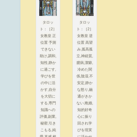
タロッ
タロッ
ト：［2］
ト：［2］
女教皇 正
女教皇 逆
位置 予測
位置 高望
できない
み,孤高孤
助け,調和,
立,神経質,
知性,静か
臆病,潔癖,
に過ごす,
冷めた関
学びを世
係,陰湿,不
の中に活
安定,静か
かす,自分
な怒り,融
を大切に
通がきか
する,専門
ない,晩婚,
知識への
知的好奇
評価,副業,
心に振り
秘密,引き
回され学
こもる,純
びを現実
愛,直感,根
に活かせ