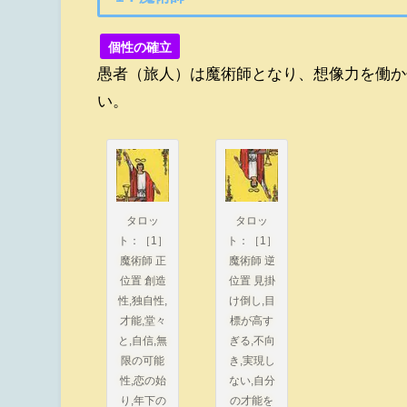
個性の確立
愚者（旅人）は魔術師となり、想像力を働か
い。
タロッ
タロッ
ト：［1］
ト：［1］
魔術師 正
魔術師 逆
位置 創造
位置 見掛
性,独自性,
け倒し,目
才能,堂々
標が高す
と,自信,無
ぎる,不向
限の可能
き,実現し
性,恋の始
ない,自分
り,年下の
の才能を