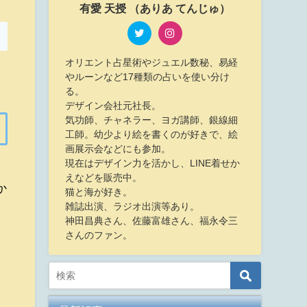
有愛 天授 （ありあ てんじゅ）
オリエント占星術やジュエル数秘、易経
やルーンなど17種類の占いを使い分け
る。
デザイン会社元社長。
気功師、チャネラー、ヨガ講師、銀線細
工師。幼少より絵を書くのが好きで、絵
画展示会などにも参加。
現在はデザイン力を活かし、LINE着せか
えなどを販売中。
か
猫と海が好き。
雑誌出演、ラジオ出演等あり。
神田昌典さん、佐藤富雄さん、福永令三
さんのファン。